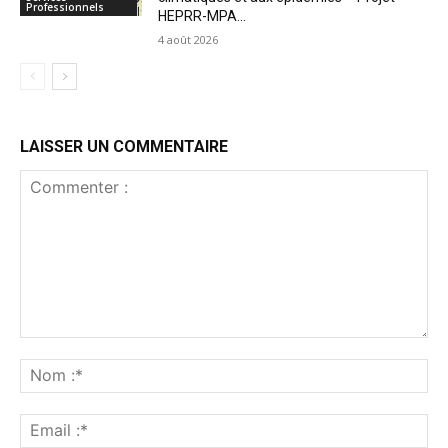
Professionnels
HEPRR-MPA...
4 août 2026
LAISSER UN COMMENTAIRE
Commenter
:
No
:*
Ema
:*