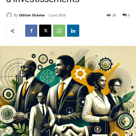
By
Odilon Shama
2 juin 2026
28
0