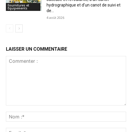
hydrographique et d’un canot de suivi et
Fournitures et
Équipements
de...
4 août 2026
LAISSER UN COMMENTAIRE
Commenter
:
No
:*
Ema