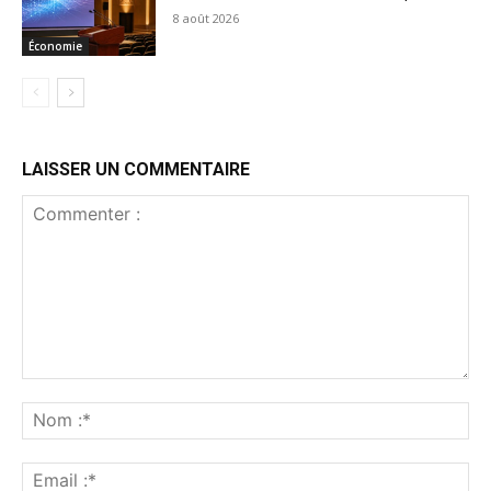
8 août 2026
Économie
LAISSER UN COMMENTAIRE
Commenter
:
No
:*
Ema