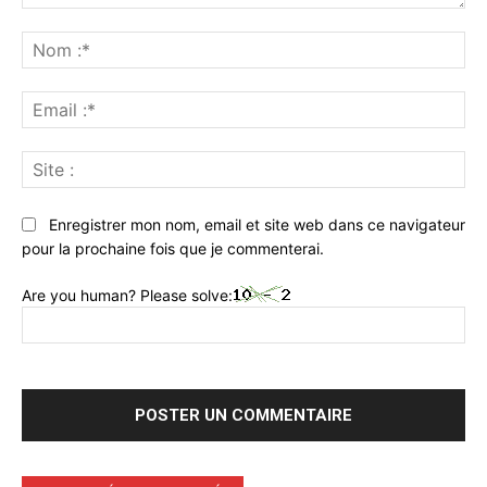
Commenter
:
No
:*
Ema
:*
Sit
:
Enregistrer mon nom, email et site web dans ce navigateur
pour la prochaine fois que je commenterai.
Are you human? Please solve: