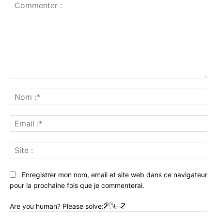
Commenter
:
No
:*
Ema
:*
Sit
:
Enregistrer mon nom, email et site web dans ce navigateur
pour la prochaine fois que je commenterai.
Are you human? Please solve: