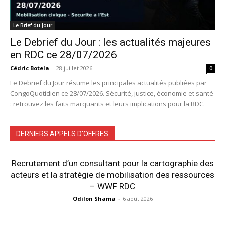
Le Brief du Jour
Le Debrief du Jour : les actualités majeures
en RDC ce 28/07/2026
Cédric Botela
-
28 juillet 2026
0
Le Debrief du Jour résume les principales actualités publiées par
CongoQuotidien ce 28/07/2026. Sécurité, justice, économie et santé
: retrouvez les faits marquants et leurs implications pour la RDC.
DERNIERS APPELS D'OFFRES
Recrutement d’un consultant pour la cartographie des
acteurs et la stratégie de mobilisation des ressources
– WWF RDC
Odilon Shama
-
6 août 2026