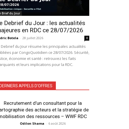
e Brief du Jour
e Debrief du Jour : les actualités
ajeures en RDC ce 28/07/2026
dric Botela
-
28 juillet 2026
0
 Debrief du Jour résume les principales actualités
bliées par CongoQuotidien ce 28/07/2026. Sécurité,
stice, économie et santé : retrouvez les faits
rquants et leurs implications pour la RDC.
DERNIERS APPELS D'OFFRES
Recrutement d’un consultant pour la
artographie des acteurs et la stratégie de
mobilisation des ressources – WWF RDC
Odilon Shama
-
6 août 2026