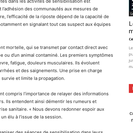
tés dans les activités de sensibilisation est
 et l’adhésion des communautés aux mesures de
L
re, l’efficacité de la riposte dépend de la capacité de
L
notamment en signalant tout cas suspect aux équipes
m
Cé
nt mortelle, qui se transmet par contact direct avec
Le
pu
tée ou d’un animal contaminé. Les premiers symptômes
ju
vre, fatigue, douleurs musculaires. Ils évoluent
ma
rrhées et des saignements. Une prise en charge
urvie et limite la propagation.
nt compris l’importance de relayer des informations
rs. Ils entendent ainsi démentir les rumeurs et
crise sanitaire. « Nous devons redonner espoir aux
c
 un élu à l’issue de la session.
aniser des séances de sensibilisation dans leurs