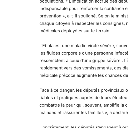
populations. « L’implication accrue des dépu
indispensable pour renforcer la confiance
prévention », a-t-il souligné. Selon le minist
chaque citoyen à respecter les consignes, 
médicales déployées sur le terrain.
L’Ebola est une maladie virale sévère, souve
les fluides corporels d’une personne infec
ressemblent à ceux d’une grippe sévère : fiè
rapidement vers des vomissements, des dia
médicale précoce augmente les chances de s
Face à ce danger, les députés provinciaux o
fiables et pratiques auprès de leurs électeu
combattre la peur qui, souvent, amplifie la 
malades et rassurer les familles », a déclaré
Concrètement, les députés s’engagent à org