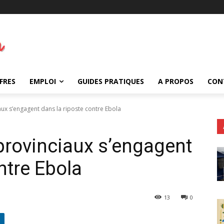
FRES
EMPLOI
GUIDES PRATIQUES
A PROPOS
CON
iaux s’engagent dans la riposte contre Ebola
s provinciaux s’engagent
ntre Ebola
13
0