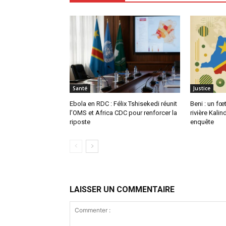
Santé
Justice
Ebola en RDC : Félix Tshisekedi réunit
Beni : un fœ
l’OMS et Africa CDC pour renforcer la
rivière Kali
riposte
enquête
LAISSER UN COMMENTAIRE