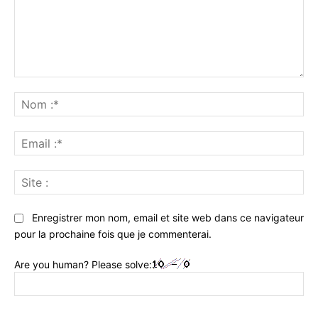
Commenter
:
No
:*
Ema
:*
Sit
:
Enregistrer mon nom, email et site web dans ce navigateur
pour la prochaine fois que je commenterai.
Are you human? Please solve: