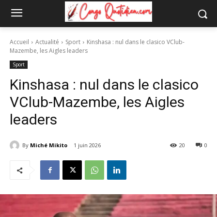
Accueil
Actualité
Sport
Kinshasa : nul dans le clasico VClub-
Mazembe, les Aigles leaders
Sport
Kinshasa : nul dans le clasico
VClub-Mazembe, les Aigles
leaders
By
Miché Mikito
1 juin 2026
20
0