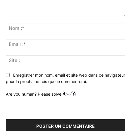
Commenter
:
No
:*
Ema
:*
Sit
:
Enregistrer mon nom, email et site web dans ce navigateur
pour la prochaine fois que je commenterai.
Are you human? Please solve: