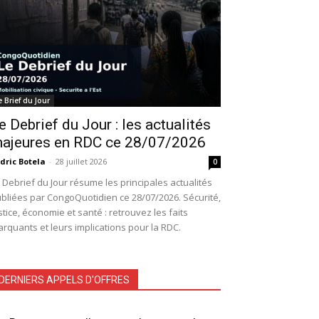
e Brief du Jour
e Debrief du Jour : les actualités
ajeures en RDC ce 28/07/2026
dric Botela
-
28 juillet 2026
0
 Debrief du Jour résume les principales actualités
bliées par CongoQuotidien ce 28/07/2026. Sécurité,
stice, économie et santé : retrouvez les faits
rquants et leurs implications pour la RDC.
DERNIERS APPELS D'OFFRES