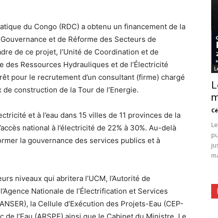
tique du Congo (RDC) a obtenu un financement de la
e Gouvernance et de Réforme des Secteurs de
cadre de ce projet, l’Unité de Coordination et de
des Ressources Hydrauliques et de l’Électricité
L
érêt pour le recrutement d’un consultant (firme) chargé
L
x de construction de la Tour de l’Energie.
m
Cé
ctricité et à l’eau dans 15 villes de 11 provinces de la
Le
’accès national à l’électricité de 22% à 30%. Au-delà
pu
éformer la gouvernance des services publics et à
ju
ma
urs niveaux qui abritera l’UCM, l’Autorité de
 l’Agence Nationale de l’Électrification et Services
(ANSER), la Cellule d’Exécution des Projets-Eau (CEP-
ic de l’Eau (ARSPE) ainsi que le Cabinet du Ministre. Le