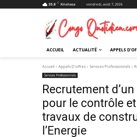
C
vendredi, août 7, 2026
35.8
Kinshasa
ACCUEIL
ACTUALITÉ
APPELS D’OF
Accueil
Appels D'offres
Services Professionnels
R
Services Professionnels
Recrutement d’un 
pour le contrôle et
travaux de constru
l’Energie