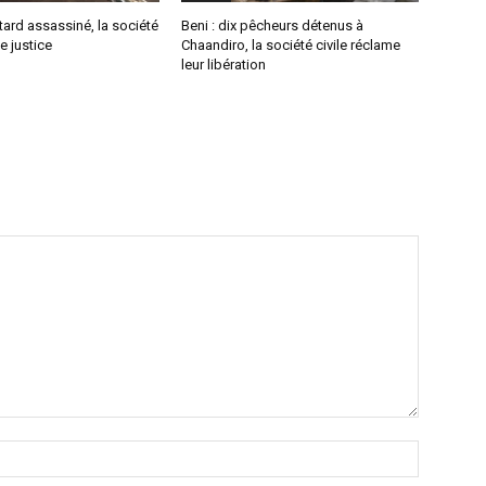
tard assassiné, la société
Beni : dix pêcheurs détenus à
e justice
Chaandiro, la société civile réclame
leur libération
Nom
:*