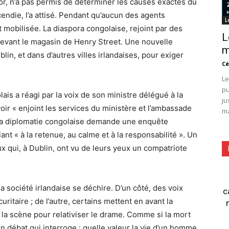
ror, n’a pas permis de déterminer les causes exactes du
cendie, l’a attisé. Pendant qu’aucun des agents
L
est mobilisée. La diaspora congolaise, rejoint par des
L
 devant le magasin de Henry Street. Une nouvelle
m
lin, et dans d’autres villes irlandaises, pour exiger
Cé
Le
pu
is a réagi par la voix de son ministre délégué à la
ju
ir « enjoint les services du ministère et l’ambassade
ma
 La diplomatie congolaise demande une enquête
nt « à la retenue, au calme et à la responsabilité ». Un
ux qui, à Dublin, ont vu de leurs yeux un compatriote
la société irlandaise se déchire. D’un côté, des voix
c
ritaire ; de l’autre, certains mettent en avant la
la scène pour relativiser le drame. Comme si la mort
n débat qui interroge : quelle valeur la vie d’un homme