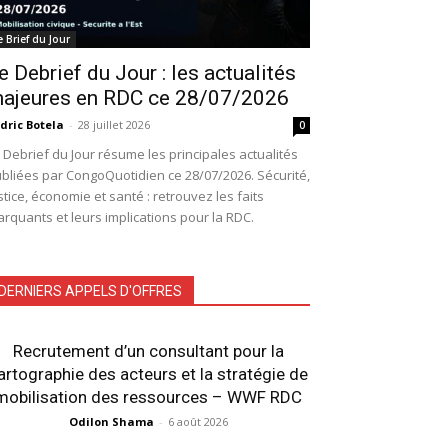
e Brief du Jour
e Debrief du Jour : les actualités
ajeures en RDC ce 28/07/2026
dric Botela
-
28 juillet 2026
0
 Debrief du Jour résume les principales actualités
bliées par CongoQuotidien ce 28/07/2026. Sécurité,
stice, économie et santé : retrouvez les faits
rquants et leurs implications pour la RDC.
DERNIERS APPELS D'OFFRES
Recrutement d’un consultant pour la
artographie des acteurs et la stratégie de
mobilisation des ressources – WWF RDC
Odilon Shama
-
6 août 2026