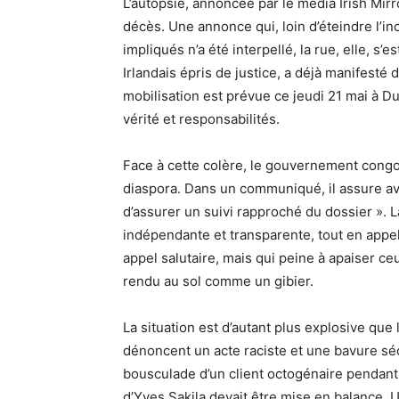
L’autopsie, annoncée par le média Irish Mir
décès. Une annonce qui, loin d’éteindre l’in
impliqués n’a été interpellé, la rue, elle, s’
Irlandais épris de justice, a déjà manifesté
mobilisation est prévue ce jeudi 21 mai à Dub
vérité et responsabilités.
Face à cette colère, le gouvernement congola
diaspora. Dans un communiqué, il assure avo
d’assurer un suivi rapproché du dossier ».
indépendante et transparente, tout en appela
appel salutaire, mais qui peine à apaiser ce
rendu au sol comme un gibier.
La situation est d’autant plus explosive que 
dénoncent un acte raciste et une bavure sécu
bousculade d’un client octogénaire pendant 
d’Yves Sakila devait être mise en balance. U