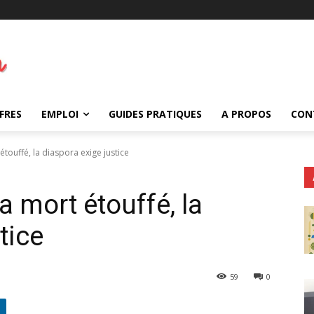
FRES
EMPLOI
GUIDES PRATIQUES
A PROPOS
CON
étouffé, la diaspora exige justice
a mort étouffé, la
tice
59
0