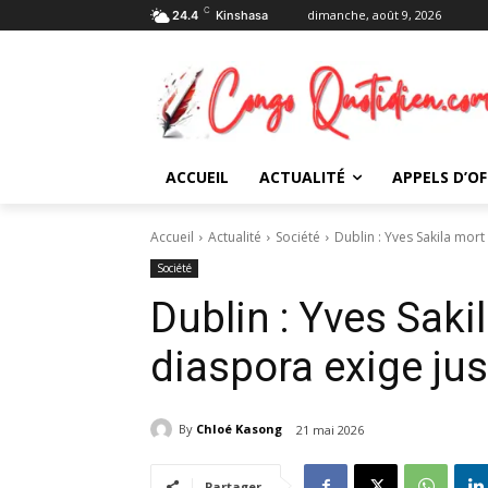
C
dimanche, août 9, 2026
24.4
Kinshasa
ACCUEIL
ACTUALITÉ
APPELS D’OF
Accueil
Actualité
Société
Dublin : Yves Sakila mort 
Société
Dublin : Yves Sakil
diaspora exige jus
By
Chloé Kasong
21 mai 2026
Partager