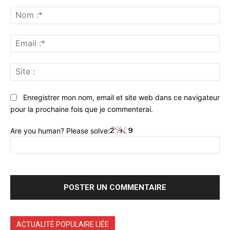
Commenter
:
No
:*
Ema
:*
Sit
:
Enregistrer mon nom, email et site web dans ce navigateur
pour la prochaine fois que je commenterai.
Are you human? Please solve:
ACTUALITÉ POPULAIRE LIÉE