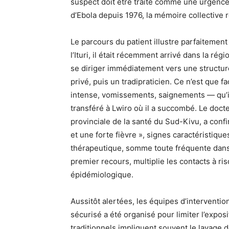
suspect doit être traité comme une urgenc
d’Ebola depuis 1976, la mémoire collective 
Le parcours du patient illustre parfaitement
l’Ituri, il était récemment arrivé dans la ré
se diriger immédiatement vers une structure 
privé, puis un tradipraticien. Ce n’est que 
intense, vomissements, saignements — qu’il 
transféré à Lwiro où il a succombé. Le doct
provinciale de la santé du Sud-Kivu, a co
et une forte fièvre », signes caractéristique
thérapeutique, somme toute fréquente dans 
premier recours, multiplie les contacts à ri
épidémiologique.
Aussitôt alertées, les équipes d’interventi
sécurisé a été organisé pour limiter l’expos
traditionnels impliquent souvent le lavage