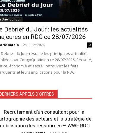
e Brief du Jour
e Debrief du Jour : les actualités
ajeures en RDC ce 28/07/2026
dric Botela
-
28 juillet 2026
0
 Debrief du Jour résume les principales actualités
bliées par CongoQuotidien ce 28/07/2026. Sécurité,
stice, économie et santé : retrouvez les faits
rquants et leurs implications pour la RDC.
DERNIERS APPELS D'OFFRES
Recrutement d’un consultant pour la
artographie des acteurs et la stratégie de
mobilisation des ressources – WWF RDC
Odilon Shama
-
6 août 2026