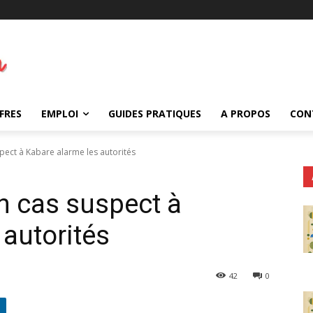
FRES
EMPLOI
GUIDES PRATIQUES
A PROPOS
CON
spect à Kabare alarme les autorités
un cas suspect à
 autorités
42
0