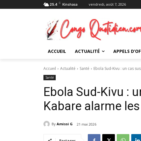
C
vendredi, août 7, 2026
25.4
Kinshasa
ACCUEIL
ACTUALITÉ
APPELS D’OF
Accueil
Actualité
Santé
Ebola Sud-Kivu : un cas su
Santé
Ebola Sud-Kivu : 
Kabare alarme les
By
Amissi G
21 mai 2026
Partager