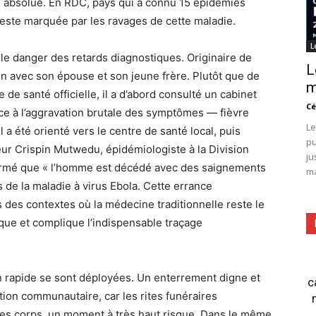
e absolue. En RDC, pays qui a connu 15 épidémies
reste marquée par les ravages de cette maladie.
L
 le danger des retards diagnostiques. Originaire de
L
gion avec son épouse et son jeune frère. Plutôt que de
m
de santé officielle, il a d’abord consulté un cabinet
Cé
face à l’aggravation brutale des symptômes — fièvre
Le
a été orienté vers le centre de santé local, puis
pu
eur Crispin Mutwedu, épidémiologiste à la Division
ju
nfirmé que « l’homme est décédé avec des saignements
ma
s de la maladie à virus Ebola. Cette errance
des contextes où la médecine traditionnelle reste le
sque et complique l’indispensable traçage
on rapide se sont déployées. Un enterrement digne et
c
ition communautaire, car les rites funéraires
 des corps, un moment à très haut risque. Dans le même