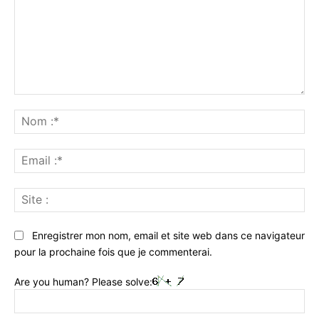
Commenter
:
No
:*
Ema
:*
Sit
:
Enregistrer mon nom, email et site web dans ce navigateur
pour la prochaine fois que je commenterai.
Are you human? Please solve: