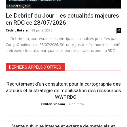
Le Brief du Jour
Le Debrief du Jour : les actualités majeures
en RDC ce 28/07/2026
Cédric Botela
-
28 juillet 2026
0
Le Debrief du Jour résume les principales actualités publiées par
CongoQuotidien ce 28/07/2026. Sécurité, justice, économie et santé
: retrouvez les faits marquants et leurs implications pour la RDC.
DERNIERS APPELS D'OFFRES
Recrutement d’un consultant pour la cartographie des
acteurs et la stratégie de mobilisation des ressources
– WWF RDC
Odilon Shama
-
6 août 2026
Vente publique interne et externe de matériels et