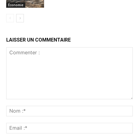
Économie
LAISSER UN COMMENTAIRE
Commenter
:
No
:*
Ema
:*