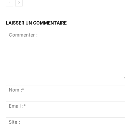
LAISSER UN COMMENTAIRE
Commenter
:
No
:*
Ema
:*
Sit
: