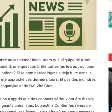
ombre au Maniema Union. Alors que l’équipe de Kindu
dent, une question brûle toutes les lèvres : qui pour
Linafoot ? Si le nom d’Isaac Ngata a déjà fuité dans la
t été approché ces derniers jours. Et pas des moindres
Tanganyika et de l’AS Vita Club.
ion a appris que des contacts sérieux ont été établis
rigeants unionistes. L’objectif ? Confier les rênes de
t national, ces fameux play-offs où tout peut basculer