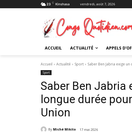
C
vendredi, août 7, 2026
23
Kinshasa
ACCUEIL
ACTUALITÉ
APPELS D’OF
Accueil
Actualité
Sport
Saber Ben Jabria exige un 
Sport
Saber Ben Jabria 
longue durée pou
Union
By
Miché Mikito
17 mai 2026