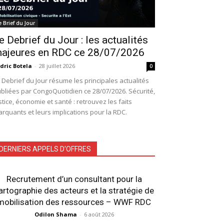
e Brief du Jour
e Debrief du Jour : les actualités
ajeures en RDC ce 28/07/2026
dric Botela
-
28 juillet 2026
0
 Debrief du Jour résume les principales actualités
bliées par CongoQuotidien ce 28/07/2026. Sécurité,
stice, économie et santé : retrouvez les faits
rquants et leurs implications pour la RDC.
DERNIERS APPELS D'OFFRES
Recrutement d’un consultant pour la
artographie des acteurs et la stratégie de
mobilisation des ressources – WWF RDC
Odilon Shama
-
6 août 2026