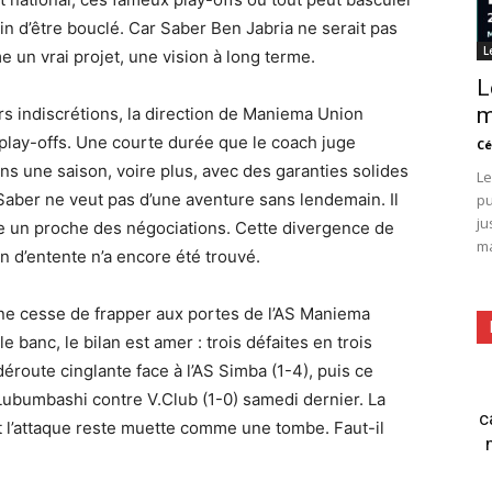
in d’être bouclé. Car Saber Ben Jabria ne serait pas
L
un vrai projet, une vision à long terme.
L
m
eurs indiscrétions, la direction de Maniema Union
 play-offs. Une courte durée que le coach juge
Cé
ins une saison, voire plus, avec des garanties solides
Le
 Saber ne veut pas d’une aventure sans lendemain. Il
pu
ju
ie un proche des négociations. Cette divergence de
ma
in d’entente n’a encore été trouvé.
 ne cesse de frapper aux portes de l’AS Maniema
e banc, le bilan est amer : trois défaites en trois
 déroute cinglante face à l’AS Simba (1-4), puis ce
Lubumbashi contre V.Club (1-0) samedi dernier. La
c
t l’attaque reste muette comme une tombe. Faut-il