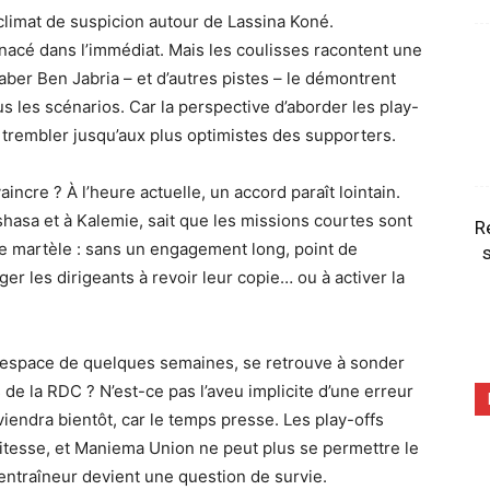
 climat de suspicion autour de Lassina Koné.
enacé dans l’immédiat. Mais les coulisses racontent une
aber Ben Jabria – et d’autres pistes – le démontrent
ous les scénarios. Car la perspective d’aborder les play-
t trembler jusqu’aux plus optimistes des supporters.
aincre ? À l’heure actuelle, un accord paraît lointain.
shasa et à Kalemie, sait que les missions courtes sont
R
e martèle : sans un engagement long, point de
s
er les dirigeants à revoir leur copie… ou à activer la
n l’espace de quelques semaines, se retrouve à sonder
de la RDC ? N’est-ce pas l’aveu implicite d’une erreur
iendra bientôt, car le temps presse. Les play-offs
itesse, et Maniema Union ne peut plus se permettre le
 entraîneur devient une question de survie.