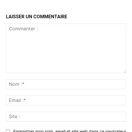
LAISSER UN COMMENTAIRE
Commenter
:
No
:*
Ema
:*
Sit
:
Enregistrer mon nom, email et site web dans ce navigateur