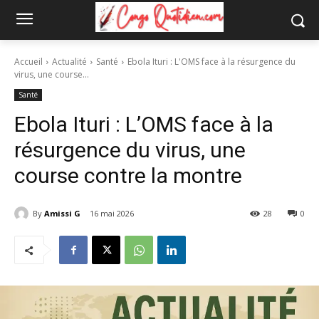
Accueil
Actualité
Santé
Ebola Ituri : L'OMS face à la résurgence du
virus, une course...
Santé
Ebola Ituri : L’OMS face à la
résurgence du virus, une
course contre la montre
By
Amissi G
16 mai 2026
28
0