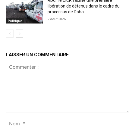
RDC : le CICR facilite une première
libération de détenus dans le cadre du
processus de Doha
7 août 2026
Politique
LAISSER UN COMMENTAIRE
Commenter
:
No
:*