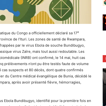
e
atique du Congo a officiellement déclaré sa 17
rovince de l’Ituri. Les zones de santé de Rwampara,
frappées par le virus Ebola de souche Bundibugyo,
ssique virus Zaïre, mais tout aussi redoutable. Les
 biomédicale (INRB) ont confirmé, le 14 mai, huit cas
cinq prélèvements n’ont pu être testés faute de volume
6 cas suspects et 80 décès, dont quatre confirmés
mier du Centre médical évangélique de Bunia, décédé le
mpara, après avoir présenté fièvre, hémorragies,
us Ebola Bundibugyo, identifié pour la première fois en