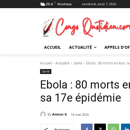
C
vendredi, août 7, 2026
25.4
Kinshasa
ACCUEIL
ACTUALITÉ
APPELS D’OF
Accueil
Actualité
Santé
Ebola : 80 morts en Ituri,
Santé
Ebola : 80 morts en
sa 17e épidémie
By
Amissi G
16 mai 2026
Partager