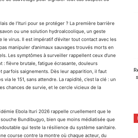
is de l’Ituri pour se protéger ? La première barrière
u savon ou une solution hydroalcoolique, un geste
e virus. Il est impératif d’éviter tout contact avec les
 pas manipuler d’animaux sauvages trouvés morts en
rels. Les symptômes à surveiller rappellent ceux d’une
: fièvre brutale, fatigue écrasante, douleurs
R
 parfois saignements. Dès leur apparition, il faut
s
ia le 151, sans attendre. La rapidité, c’est la clé : un
es chances de survie, et le cercle vicieux de la
démie Ebola Ituri 2026 rappelle cruellement que le
La souche Bundibugyo, bien que moins médiatisée que
edoutable qui teste la résilience du système sanitaire.
une course contre la montre où chaque acteur, du