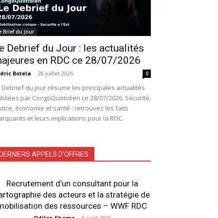
e Brief du Jour
e Debrief du Jour : les actualités
ajeures en RDC ce 28/07/2026
dric Botela
-
28 juillet 2026
0
 Debrief du Jour résume les principales actualités
bliées par CongoQuotidien ce 28/07/2026. Sécurité,
stice, économie et santé : retrouvez les faits
rquants et leurs implications pour la RDC.
DERNIERS APPELS D'OFFRES
Recrutement d’un consultant pour la
artographie des acteurs et la stratégie de
mobilisation des ressources – WWF RDC
Odilon Shama
-
6 août 2026