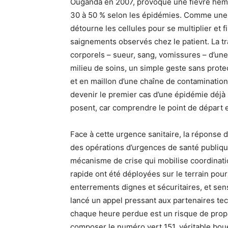
Ouganda en 2007, provoque une fièvre hémor
30 à 50 % selon les épidémies. Comme une te
détourne les cellules pour se multiplier et f
saignements observés chez le patient. La tra
corporels – sueur, sang, vomissures – d’une
milieu de soins, un simple geste sans prot
et en maillon d’une chaîne de contaminatio
devenir le premier cas d’une épidémie déjà 
posent, car comprendre le point de départ e
Face à cette urgence sanitaire, la réponse 
des opérations d’urgences de santé publiq
mécanisme de crise qui mobilise coordinatio
rapide ont été déployées sur le terrain pour 
enterrements dignes et sécuritaires, et sen
lancé un appel pressant aux partenaires tech
chaque heure perdue est un risque de propag
composer le numéro vert 151, véritable bou