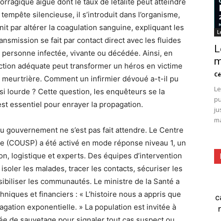
ragique aiguë dont le taux de létalité peut atteindre
mpête silencieuse, il s’introduit dans l’organisme,
init par altérer la coagulation sanguine, expliquant les
L
nsmission se fait par contact direct avec les fluides
L
 personne infectée, vivante ou décédée. Ainsi, en
m
ection adéquate peut transformer un héros en victime
Cé
n meurtrière. Comment un infirmier dévoué a-t-il pu
Le
si lourde ? Cette question, les enquêteurs se la
pu
st essentiel pour enrayer la propagation.
ju
ma
du gouvernement ne s’est pas fait attendre. Le Centre
ue (COUSP) a été activé en mode réponse niveau 1, un
n, logistique et experts. Des équipes d’intervention
isoler les malades, tracer les contacts, sécuriser les
sibiliser les communautés. Le ministre de la Santé a
niques et financiers : « L’histoire nous a appris que
c
ation exponentielle. » La population est invitée à
ée de sauvetage pour signaler tout cas suspect ou