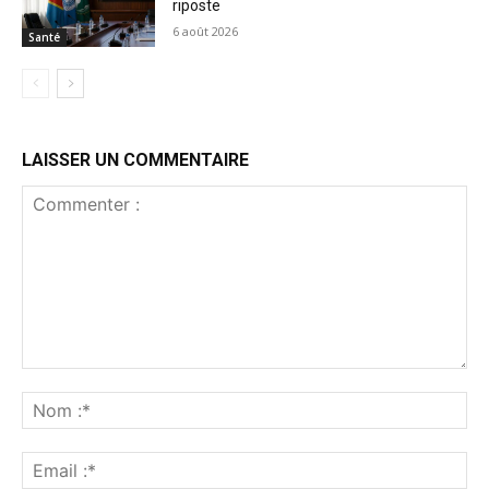
riposte
6 août 2026
Santé
LAISSER UN COMMENTAIRE
Commenter
:
No
:*
Ema
:*