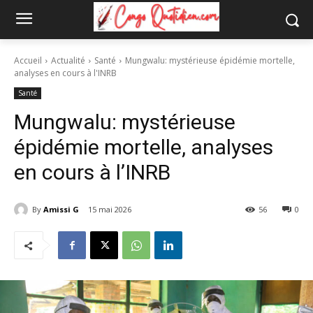
Accueil
Actualité
Santé
Mungwalu: mystérieuse épidémie mortelle,
analyses en cours à l'INRB
Santé
Mungwalu: mystérieuse
épidémie mortelle, analyses
en cours à l’INRB
By
Amissi G
15 mai 2026
56
0