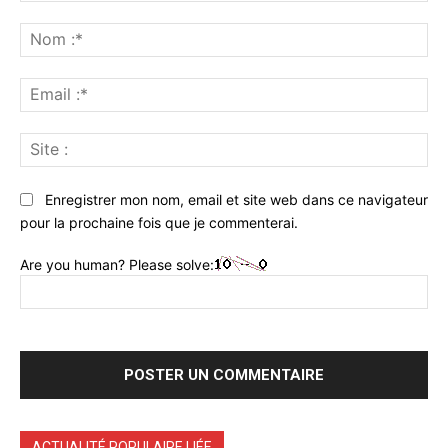
Commenter
:
No
:*
Ema
:*
Sit
:
Enregistrer mon nom, email et site web dans ce navigateur
pour la prochaine fois que je commenterai.
Are you human? Please solve:
ACTUALITÉ POPULAIRE LIÉE