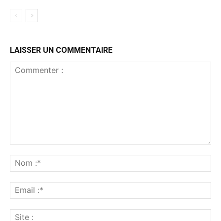
LAISSER UN COMMENTAIRE
Commenter
:
No
:*
Ema
:*
Sit