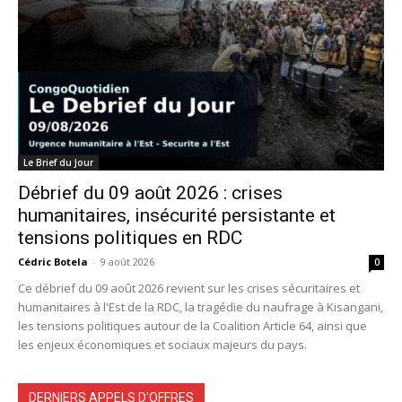
Le Brief du Jour
Débrief du 09 août 2026 : crises
humanitaires, insécurité persistante et
tensions politiques en RDC
Cédric Botela
-
9 août 2026
0
Ce débrief du 09 août 2026 revient sur les crises sécuritaires et
humanitaires à l'Est de la RDC, la tragédie du naufrage à Kisangani,
les tensions politiques autour de la Coalition Article 64, ainsi que
les enjeux économiques et sociaux majeurs du pays.
DERNIERS APPELS D'OFFRES