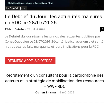
Le Brief du Jour
Le Debrief du Jour : les actualités majeures
en RDC ce 28/07/2026
Cédric Botela
-
28 juillet 2026
0
Le Debrief du Jour résume les principales actualités publiées par
CongoQuotidien ce 28/07/2026. Sécurité, justice, économie et santé
: retrouvez les faits marquants et leurs implications pour la RDC.
DERNIERS APPELS D'OFFRES
Recrutement d’un consultant pour la cartographie des
acteurs et la stratégie de mobilisation des ressources
– WWF RDC
Odilon Shama
-
6 août 2026