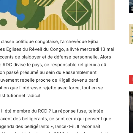
lasse politique congolaise, l’archevêque Ejiba
es Églises du Réveil du Congo, a livré mercredi 13 mai
cents de plaidoyer et de défense personnelle. Alors
e RDC divise le pays, ce responsable religieux a dû
r son passé présumé au sein du Rassemblement
ouvement rebelle proche de Kigali devenu parti
ion que l’intéressé rejette avec force, tout en se
titutionnel radical.
-t-il été membre du RCD ? La réponse fuse, teintée
taxent des belligérants, ce sont ceux qui pensent que
enda des belligérants », lance-t-il. Il reconnaît