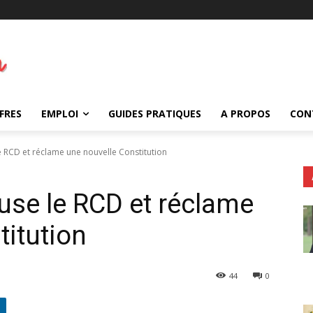
FRES
EMPLOI
GUIDES PRATIQUES
A PROPOS
CON
e RCD et réclame une nouvelle Constitution
use le RCD et réclame
titution
44
0