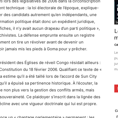
rti lors des législatives de 2006 dans la circonscription
 technique : la loi électorale de l’époque, explique-
senter des candidats autrement qu’en indépendants, une
mation politique était donc un expédient juridique,
L
ches, il n’y avait aucun drapeau d’un parti politique »,
L
rchivistes. La défense emprunte ensuite un registre
m
ment on tire un révolver avant de devenir un
Cé
avoir jamais mis les pieds à Goma pour y prêcher.
Le
pu
résident des Églises de réveil Congo résidait ailleurs :
ju
ma
Constitution du 18 février 2006. Qualifiant ce texte de «
 estime qu’il a été taillé lors de l’accord de Sun City
u’il a épuisé sa pertinence historique. À l’écouter, la
 non plus vers la gestion des conflits armés, mais
 souveraineté. Ce plaidoyer s’inscrit dans la lignée des
écline avec une vigueur doctrinale qui lui est propre.
c
nonce un « chantage parlementaire » permanent : les