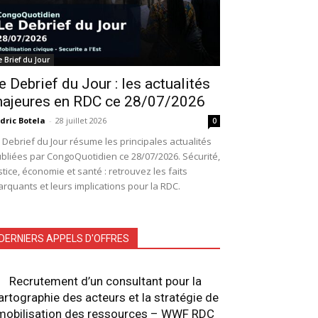
e Brief du Jour
e Debrief du Jour : les actualités
ajeures en RDC ce 28/07/2026
dric Botela
-
28 juillet 2026
0
 Debrief du Jour résume les principales actualités
bliées par CongoQuotidien ce 28/07/2026. Sécurité,
stice, économie et santé : retrouvez les faits
rquants et leurs implications pour la RDC.
DERNIERS APPELS D'OFFRES
Recrutement d’un consultant pour la
artographie des acteurs et la stratégie de
mobilisation des ressources – WWF RDC