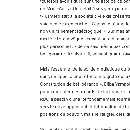
toutefois avoir figuré sur une liste de ce pa
de Mont-Amba. Un détail à ses yeux purement
t-il, interdisait à la société civile de pré
voie semée d’embûches. S’adosser à une for
non un ralliement idéologique. « Sur mes affi
martèle l’archevêque, lançant un défi aux a
plus personnel : « Je ne sais même pas com
belligérant », ironise-t-il, en soulignant n’
Mais l’essentiel de la sortie médiatique du p
dans un appel à une refonte intégrale de la 
Constitution de belligérance », Ejiba Yamapia
pour contenter des « chefs de factions » et q
RDC a besoin d’une loi fondamentale tournée
vers le développement et l’affirmation de la
positions du pouvoir, mais le religieux les d
Sur le plan institutionnel, l’archevêque dé