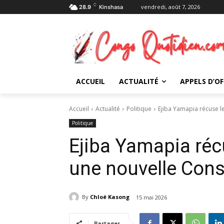
C
vendredi, août 7, 2026
28.9
Kinshasa
ACCUEIL
ACTUALITÉ
APPELS D’OF
Accueil
Actualité
Politique
Ejiba Yamapia récuse l
Politique
Ejiba Yamapia réc
une nouvelle Cons
By
Chloé Kasong
15 mai 2026
Partager