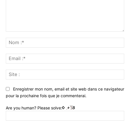
Commenter
:
No
:*
Ema
:*
Sit
:
Enregistrer mon nom, email et site web dans ce navigateur
pour la prochaine fois que je commenterai.
Are you human? Please solve: