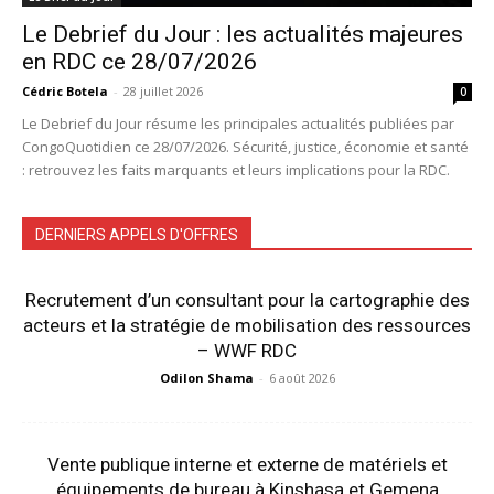
Le Debrief du Jour : les actualités majeures
en RDC ce 28/07/2026
Cédric Botela
-
28 juillet 2026
0
Le Debrief du Jour résume les principales actualités publiées par
CongoQuotidien ce 28/07/2026. Sécurité, justice, économie et santé
: retrouvez les faits marquants et leurs implications pour la RDC.
DERNIERS APPELS D'OFFRES
Recrutement d’un consultant pour la cartographie des
acteurs et la stratégie de mobilisation des ressources
– WWF RDC
Odilon Shama
-
6 août 2026
Vente publique interne et externe de matériels et
équipements de bureau à Kinshasa et Gemena