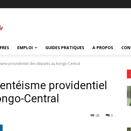
FRES
EMPLOI
GUIDES PRATIQUES
A PROPOS
CON
téisme providentiel des députés au Kongo-Central
bsentéisme providentiel
ongo-Central
28
0