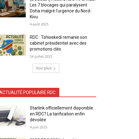
Les 7 blocages qui paralysent
Doha malgré l’urgence du Nord-
Kivu
4 août 2025
RDC : Tshisekedi remanie son
cabinet présidentiel avec des
promotions clés
24 juillet 2025
Voir plus
ACTUALITÉ POPULAIRE RDC
Starlink officiellement disponible
en RDC? La tarification enfin
dévoilée
4 juin 2025