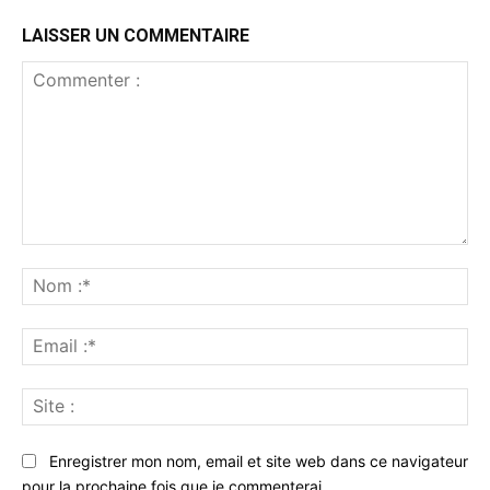
LAISSER UN COMMENTAIRE
Commenter
:
No
:*
Ema
:*
Sit
:
Enregistrer mon nom, email et site web dans ce navigateur
pour la prochaine fois que je commenterai.