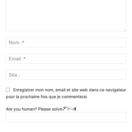
Commenter
:
No
:*
Ema
:*
Sit
:
Enregistrer mon nom, email et site web dans ce navigateur
pour la prochaine fois que je commenterai.
Are you human? Please solve: