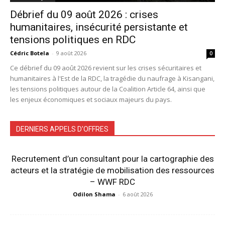
Débrief du 09 août 2026 : crises
humanitaires, insécurité persistante et
tensions politiques en RDC
Cédric Botela
-
9 août 2026
0
Ce débrief du 09 août 2026 revient sur les crises sécuritaires et
humanitaires à l'Est de la RDC, la tragédie du naufrage à Kisangani,
les tensions politiques autour de la Coalition Article 64, ainsi que
les enjeux économiques et sociaux majeurs du pays.
DERNIERS APPELS D'OFFRES
Recrutement d’un consultant pour la cartographie des
acteurs et la stratégie de mobilisation des ressources
– WWF RDC
Odilon Shama
-
6 août 2026