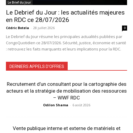
Le Brief du Jour
Le Debrief du Jour : les actualités majeures
en RDC ce 28/07/2026
Cédric Botela
-
28 juillet 2026
0
Le Debrief du Jour résume les principales actualités publiées par
CongoQuotidien ce 28/07/2026. Sécurité, justice, économie et santé
: retrouvez les faits marquants et leurs implications pour la RDC.
DERNIERS APPELS D'OFFRES
Recrutement d’un consultant pour la cartographie des
acteurs et la stratégie de mobilisation des ressources
– WWF RDC
Odilon Shama
-
6 août 2026
Vente publique interne et externe de matériels et