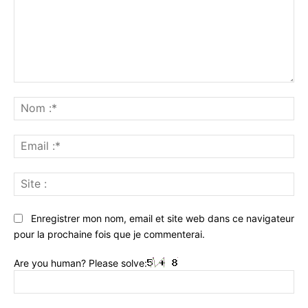
Commenter
:
No
:*
Ema
:*
Sit
:
Enregistrer mon nom, email et site web dans ce navigateur
pour la prochaine fois que je commenterai.
Are you human? Please solve: