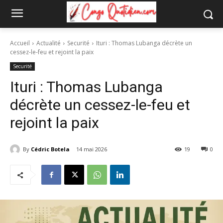
Accueil
Actualité
Securité
Ituri : Thomas Lubanga décrète un
cessez-le-feu et rejoint la paix
Securité
Ituri : Thomas Lubanga
décrète un cessez-le-feu et
rejoint la paix
By
Cédric Botela
14 mai 2026
19
0