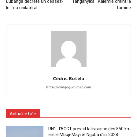
Lubanga décrète un cessez-
Tanganyika : Kalemie craint la
le-feu unilatéral
famine
Cédric Botela
https://congoquotidien.com
Actualité Liée
RN1 : l’ACGT prévoit la livraison des 850 km
entre Mbuji-Mayi et Nguba d’ici 2028