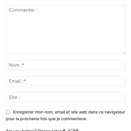
Commenter
:
No
:*
Ema
:*
Sit
:
Enregistrer mon nom, email et site web dans ce navigateur
pour la prochaine fois que je commenterai.
Are you human? Please solve: