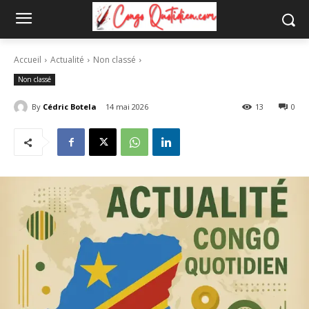
Accueil
Actualité
Non classé
Non classé
By
Cédric Botela
14 mai 2026
13
0