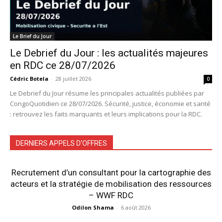
Le Brief du Jour
Le Debrief du Jour : les actualités majeures
en RDC ce 28/07/2026
Cédric Botela
-
28 juillet 2026
0
Le Debrief du Jour résume les principales actualités publiées par
CongoQuotidien ce 28/07/2026. Sécurité, justice, économie et santé
: retrouvez les faits marquants et leurs implications pour la RDC.
DERNIERS APPELS D'OFFRES
Recrutement d’un consultant pour la cartographie des
acteurs et la stratégie de mobilisation des ressources
– WWF RDC
Odilon Shama
-
6 août 2026