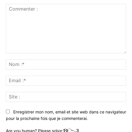
Commenter
:
No
:*
Ema
:*
Sit
:
Enregistrer mon nom, email et site web dans ce navigateur
pour la prochaine fois que je commenterai.
Are you human? Please solve: