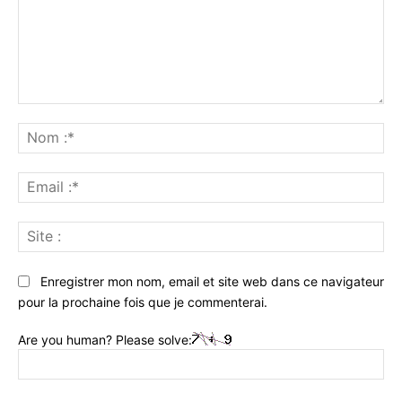
Commenter
:
No
:*
Ema
:*
Sit
:
Enregistrer mon nom, email et site web dans ce navigateur
pour la prochaine fois que je commenterai.
Are you human? Please solve: