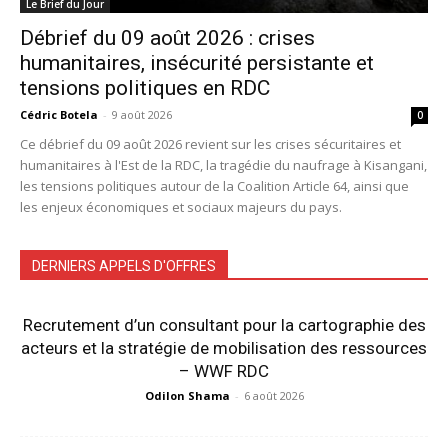
Le Brief du Jour
Débrief du 09 août 2026 : crises
humanitaires, insécurité persistante et
tensions politiques en RDC
Cédric Botela
-
9 août 2026
0
Ce débrief du 09 août 2026 revient sur les crises sécuritaires et
humanitaires à l'Est de la RDC, la tragédie du naufrage à Kisangani,
les tensions politiques autour de la Coalition Article 64, ainsi que
les enjeux économiques et sociaux majeurs du pays.
DERNIERS APPELS D'OFFRES
Recrutement d’un consultant pour la cartographie des
acteurs et la stratégie de mobilisation des ressources
– WWF RDC
Odilon Shama
-
6 août 2026