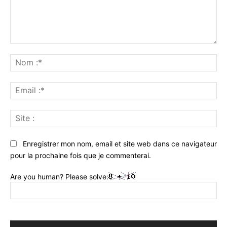
Commenter
:
No
:*
Ema
:*
Sit
:
Enregistrer mon nom, email et site web dans ce navigateur
pour la prochaine fois que je commenterai.
Are you human? Please solve: