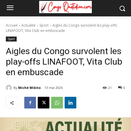
Accueil
Actualité
Sport
Aigles du Congo survolent les play-offs
LINAFOOT, Vita Club en embuscade
Sport
Aigles du Congo survolent les
play-offs LINAFOOT, Vita Club
en embuscade
By
Miché Mikito
13 mai 2026
21
0