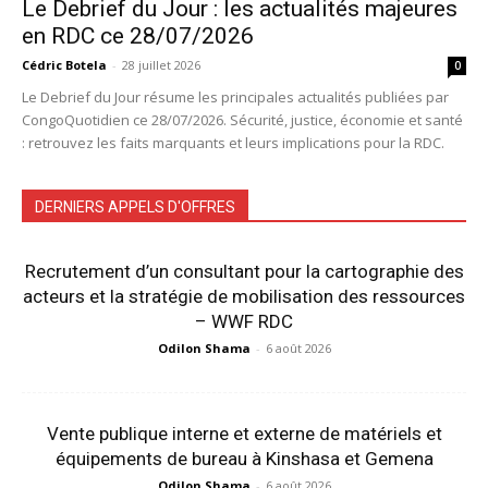
Le Debrief du Jour : les actualités majeures
en RDC ce 28/07/2026
Cédric Botela
-
28 juillet 2026
0
Le Debrief du Jour résume les principales actualités publiées par
CongoQuotidien ce 28/07/2026. Sécurité, justice, économie et santé
: retrouvez les faits marquants et leurs implications pour la RDC.
DERNIERS APPELS D'OFFRES
Recrutement d’un consultant pour la cartographie des
acteurs et la stratégie de mobilisation des ressources
– WWF RDC
Odilon Shama
-
6 août 2026
Vente publique interne et externe de matériels et
équipements de bureau à Kinshasa et Gemena
Odilon Shama
-
6 août 2026