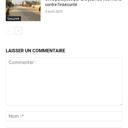
contre l’insécurité
6 août 2026
Securité
LAISSER UN COMMENTAIRE
Commenter
:
No
:*