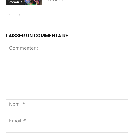
7 août 2026
Économie
LAISSER UN COMMENTAIRE
Commenter
:
No
:*
Ema
:*