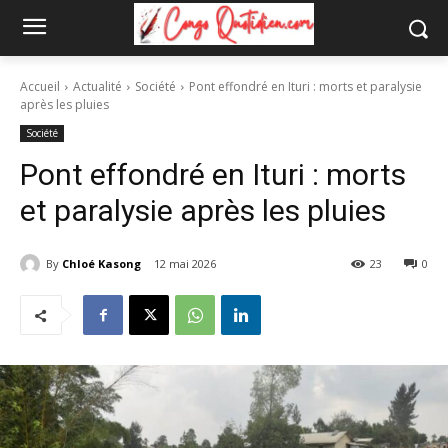
Accueil
Actualité
Société
Pont effondré en Ituri : morts et paralysie
après les pluies
Société
Pont effondré en Ituri : morts
et paralysie après les pluies
By
Chloé Kasong
12 mai 2026
23
0