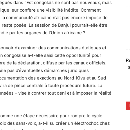
légués dans l’Est congolais ne sont pas nouveaux, mais
lique leur confère une visibilité inédite. Comment
, la communauté africaine n’ait pas encore imposé de
reste posée. La session de Banjul pourrait-elle être
ndie par les organes de l’Union africaine ?
pouvoir d’examiner des communications étatiques et
congolaise a-t-elle saisi cette opportunité pour
R
re de la déclaration, diffusé par les canaux officiels,
s
oile pas d’éventuelles démarches juridiques
documentation des exactions au Nord-Kivu et au Sud-
rvira de pièce centrale à toute procédure future. La
nsées – vise à contrer tout déni et à imposer la réalité
 comme une étape nécessaire pour rompre le cycle
ix des sans-voix, a-t-il su créer un électrochoc chez