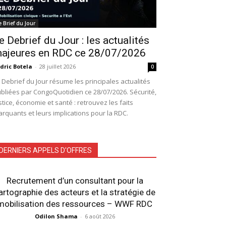
e Brief du Jour
e Debrief du Jour : les actualités
ajeures en RDC ce 28/07/2026
dric Botela
-
28 juillet 2026
0
 Debrief du Jour résume les principales actualités
bliées par CongoQuotidien ce 28/07/2026. Sécurité,
stice, économie et santé : retrouvez les faits
rquants et leurs implications pour la RDC.
DERNIERS APPELS D'OFFRES
Recrutement d’un consultant pour la
artographie des acteurs et la stratégie de
mobilisation des ressources – WWF RDC
Odilon Shama
-
6 août 2026