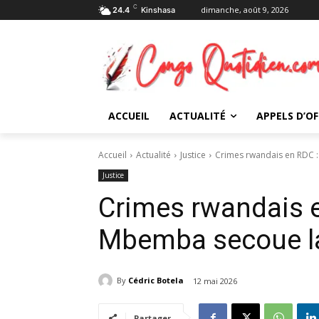
C
dimanche, août 9, 2026
24.4
Kinshasa
ACCUEIL
ACTUALITÉ
APPELS D’OF
Accueil
Actualité
Justice
Crimes rwandais en RDC 
Justice
Crimes rwandais 
Mbemba secoue l
By
Cédric Botela
12 mai 2026
Partager