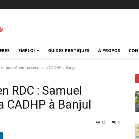
FRES
EMPLOI
GUIDES PRATIQUES
A PROPOS
CON
: Samuel Mbemba secoue la CADHP à Banjul
en RDC : Samuel
a CADHP à Banjul
20
0