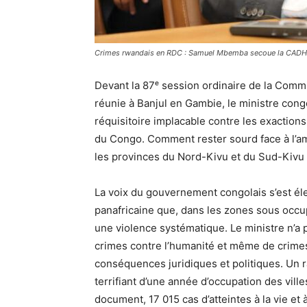
Crimes rwandais en RDC : Samuel Mbemba secoue la CADHP
Devant la 87ᵉ session ordinaire de la Commi
réunie à Banjul en Gambie, le ministre con
réquisitoire implacable contre les exaction
du Congo. Comment rester sourd face à l’
les provinces du Nord-Kivu et du Sud-Kivu
La voix du gouvernement congolais s’est éle
panafricaine que, dans les zones sous occupa
une violence systématique. Le ministre n’a p
crimes contre l’humanité et même de crimes
conséquences juridiques et politiques. Un r
terrifiant d’une année d’occupation des vil
document, 17 015 cas d’atteintes à la vie et 