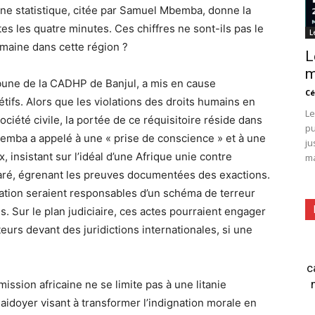
Une statistique, citée par Samuel Mbemba, donne la
es les quatre minutes. Ces chiffres ne sont-ils pas le
L
umaine dans cette région ?
L
m
ribune de la CADHP de Banjul, a mis en cause
Cé
tifs. Alors que les violations des droits humains en
Le
iété civile, la portée de ce réquisitoire réside dans
pu
bemba a appelé à une « prise de conscience » et à une
ju
x, insistant sur l’idéal d’une Afrique unie contre
ma
éclaré, égrenant les preuves documentées des exactions.
upation seraient responsables d’un schéma de terreur
is. Sur le plan judiciaire, ces actes pourraient engager
teurs devant des juridictions internationales, si une
c
ission africaine ne se limite pas à une litanie
laidoyer visant à transformer l’indignation morale en