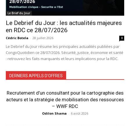
Le Brief du Jour
Le Debrief du Jour : les actualités majeures
en RDC ce 28/07/2026
Cédric Botela
-
28 juillet 2026
0
Le Debrief du Jour résume les principales actualités publiées par
CongoQuotidien ce 28/07/2026. Sécurité, justice, économie et santé
: retrouvez les faits marquants et leurs implications pour la RDC.
DERNIERS APPELS D'OFFRES
Recrutement d’un consultant pour la cartographie des
acteurs et la stratégie de mobilisation des ressources
– WWF RDC
Odilon Shama
-
6 août 2026