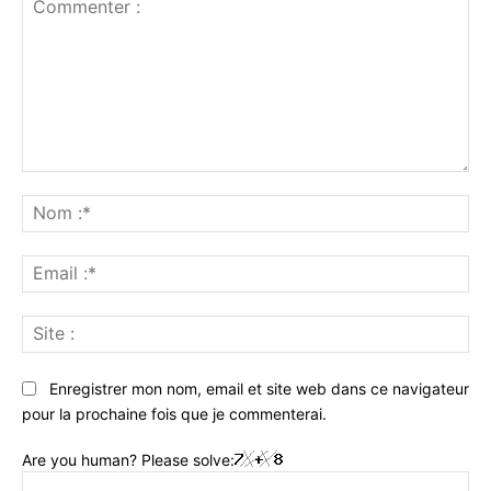
Commenter
:
No
:*
Ema
:*
Sit
:
Enregistrer mon nom, email et site web dans ce navigateur
pour la prochaine fois que je commenterai.
Are you human? Please solve: