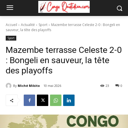
Accueil
Actualité
Sport
Mazembe terrasse Celeste 2-0 : Bongeli en
sauveur, la tête des playoffs
Sport
Mazembe terrasse Celeste 2-0
: Bongeli en sauveur, la tête
des playoffs
By
Miché Mikito
10 mai 2026
23
0