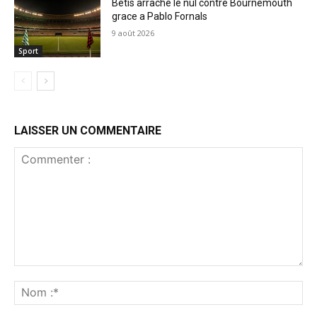
Betis arrache le nul contre Bournemouth
grace a Pablo Fornals
9 août 2026
Sport
LAISSER UN COMMENTAIRE
Commenter
:
No
:*