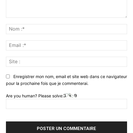
Commenter
:
No
:*
Ema
:*
Sit
:
Enregistrer mon nom, email et site web dans ce navigateur
pour la prochaine fois que je commenterai.
Are you human? Please solve: