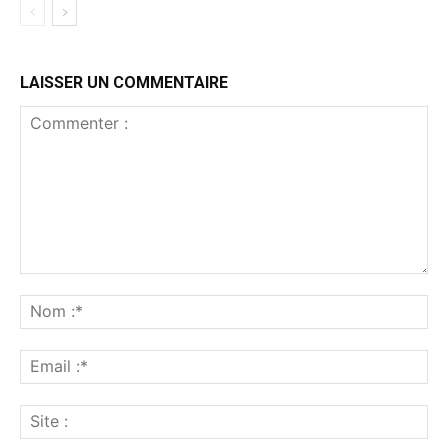
LAISSER UN COMMENTAIRE
Commenter
:
No
:*
Ema
:*
Sit
: