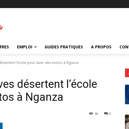
FRES
EMPLOI
GUIDES PRATIQUES
A PROPOS
CON
désertent l'école pour laver des motos à Nganza
es désertent l’école
otos à Nganza
18
0