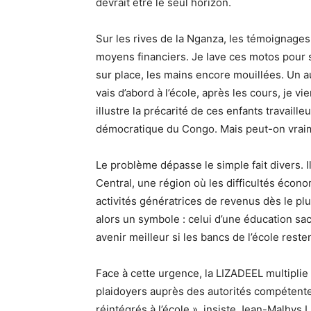
devrait être le seul horizon.
Sur les rives de la Nganza, les témoignages 
moyens financiers. Je lave ces motos pour 
sur place, les mains encore mouillées. Un aut
vais d’abord à l’école, après les cours, je v
illustre la précarité de ces enfants travai
démocratique du Congo. Mais peut-on vraimen
Le problème dépasse le simple fait divers. I
Central, une région où les difficultés écon
activités génératrices de revenus dès le pl
alors un symbole : celui d’une éducation sa
avenir meilleur si les bancs de l’école reste
Face à cette urgence, la LIZADEEL multiplie 
plaidoyers auprès des autorités compétente
réintégrés à l’école », insiste Jean-Malhys 