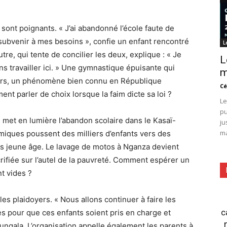
sont poignants. « J’ai abandonné l’école faute de
subvenir à mes besoins », confie un enfant rencontré
L
re, qui tente de concilier les deux, explique : « Je
L
iens travailler ici. » Une gymnastique épuisante qui
m
lleurs, un phénomène bien connu en République
Cé
t parler de choix lorsque la faim dicte sa loi ?
Le
pu
l met en lumière l’abandon scolaire dans le Kasaï-
ju
ma
omiques poussent des milliers d’enfants vers des
us jeune âge. Le lavage de motos à Nganza devient
crifiée sur l’autel de la pauvreté. Comment espérer un
nt vides ?
les plaidoyers. « Nous allons continuer à faire les
c
s pour que ces enfants soient pris en charge et
Lungala. L’organisation appelle également les parents à