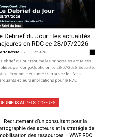
e Brief du Jour
e Debrief du Jour : les actualités
ajeures en RDC ce 28/07/2026
dric Botela
-
28 juillet 2026
0
 Debrief du Jour résume les principales actualités
bliées par CongoQuotidien ce 28/07/2026. Sécurité,
stice, économie et santé : retrouvez les faits
rquants et leurs implications pour la RDC.
DERNIERS APPELS D'OFFRES
Recrutement d’un consultant pour la
artographie des acteurs et la stratégie de
mobilisation des ressources – WWF RDC