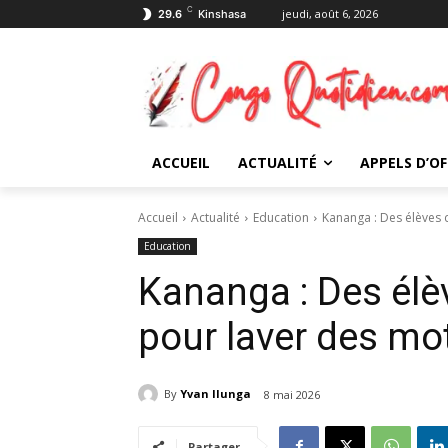
C
jeudi, août 6, 2026
29.6
Kinshasa
ACCUEIL
ACTUALITÉ
APPELS D’OF
Accueil
Actualité
Education
Kananga : Des élèves 
Education
Kananga : Des élèv
pour laver des m
By
Yvan Ilunga
8 mai 2026
Partager