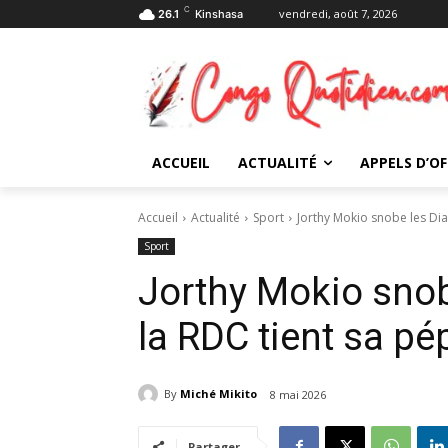
C
vendredi, août 7, 2026
26.1
Kinshasa
ACCUEIL
ACTUALITÉ
APPELS D’OF
Accueil
Actualité
Sport
Jorthy Mokio snobe les Dia
Sport
Jorthy Mokio snob
la RDC tient sa pé
By
Miché Mikito
8 mai 2026
Partager