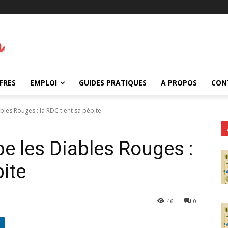
FRES
EMPLOI
GUIDES PRATIQUES
A PROPOS
CON
bles Rouges : la RDC tient sa pépite
e les Diables Rouges :
pite
46
0