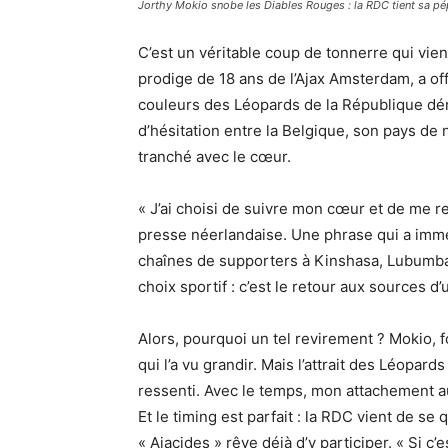
Jorthy Mokio snobe les Diables Rouges : la RDC tient sa pé
C’est un véritable coup de tonnerre qui vien
prodige de 18 ans de l’Ajax Amsterdam, a of
couleurs des Léopards de la République d
d’hésitation entre la Belgique, son pays de n
tranché avec le cœur.
« J’ai choisi de suivre mon cœur et de me re
presse néerlandaise. Une phrase qui a imm
chaînes de supporters à Kinshasa, Lubumbas
choix sportif : c’est le retour aux sources d
Alors, pourquoi un tel revirement ? Mokio, f
qui l’a vu grandir. Mais l’attrait des Léopard
ressenti. Avec le temps, mon attachement au
Et le timing est parfait : la RDC vient de se
« Ajacides » rêve déjà d’y participer. « Si c’