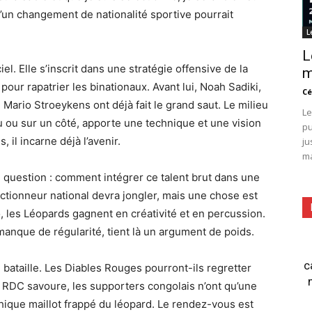
qu’un changement de nationalité sportive pourrait
L
L
l. Elle s’inscrit dans une stratégie offensive de la
m
our rapatrier les binationaux. Avant lui, Noah Sadiki,
Cé
ario Stroeykens ont déjà fait le grand saut. Le milieu
Le
u ou sur un côté, apporte une technique et une vision
pu
, il incarne déjà l’avenir.
ju
ma
 question : comment intégrer ce talent brut dans une
ectionneur national devra jongler, mais une chose est
, les Léopards gagnent en créativité et en percussion.
manque de régularité, tient là un argument de poids.
c
 bataille. Les Diables Rouges pourront-ils regretter
 la RDC savoure, les supporters congolais n’ont qu’une
thique maillot frappé du léopard. Le rendez-vous est