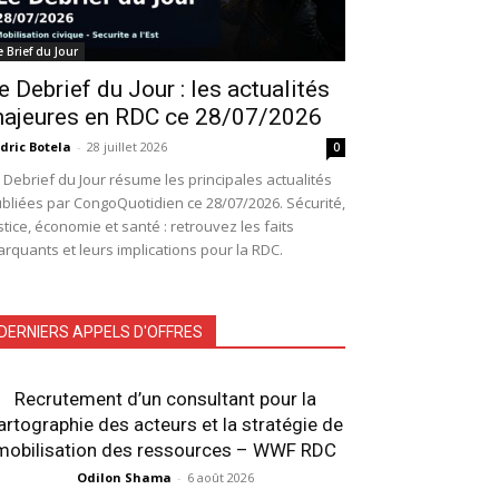
e Brief du Jour
e Debrief du Jour : les actualités
ajeures en RDC ce 28/07/2026
dric Botela
-
28 juillet 2026
0
 Debrief du Jour résume les principales actualités
bliées par CongoQuotidien ce 28/07/2026. Sécurité,
stice, économie et santé : retrouvez les faits
rquants et leurs implications pour la RDC.
DERNIERS APPELS D'OFFRES
Recrutement d’un consultant pour la
artographie des acteurs et la stratégie de
mobilisation des ressources – WWF RDC
Odilon Shama
-
6 août 2026