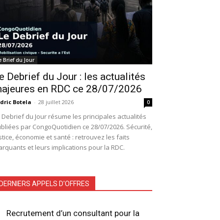
e Brief du Jour
e Debrief du Jour : les actualités
ajeures en RDC ce 28/07/2026
dric Botela
-
28 juillet 2026
0
 Debrief du Jour résume les principales actualités
bliées par CongoQuotidien ce 28/07/2026. Sécurité,
stice, économie et santé : retrouvez les faits
rquants et leurs implications pour la RDC.
DERNIERS APPELS D'OFFRES
Recrutement d’un consultant pour la