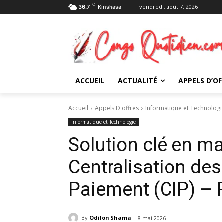
C
vendredi, août 7, 2026
36.7
Kinshasa
ACCUEIL
ACTUALITÉ
APPELS D’OF
Accueil
Appels D'offres
Informatique et Technolog
Informatique et Technologie
Solution clé en ma
Centralisation des
Paiement (CIP) –
By
Odilon Shama
8 mai 2026