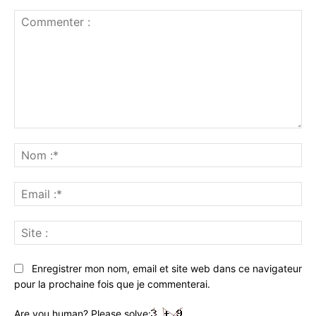
Commenter
:
No
:*
Ema
:*
Sit
:
Enregistrer mon nom, email et site web dans ce navigateur
pour la prochaine fois que je commenterai.
Are you human? Please solve: