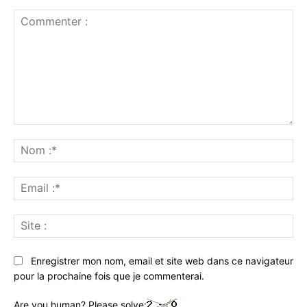
Commenter
:
No
:*
Ema
:*
Sit
:
Enregistrer mon nom, email et site web dans ce navigateur
pour la prochaine fois que je commenterai.
Are you human? Please solve: