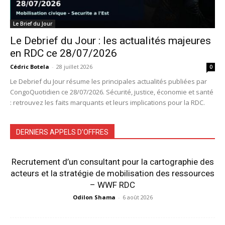
Le Brief du Jour
Le Debrief du Jour : les actualités majeures
en RDC ce 28/07/2026
Cédric Botela
-
28 juillet 2026
0
Le Debrief du Jour résume les principales actualités publiées par
CongoQuotidien ce 28/07/2026. Sécurité, justice, économie et santé
: retrouvez les faits marquants et leurs implications pour la RDC.
DERNIERS APPELS D'OFFRES
Recrutement d’un consultant pour la cartographie des
acteurs et la stratégie de mobilisation des ressources
– WWF RDC
Odilon Shama
-
6 août 2026