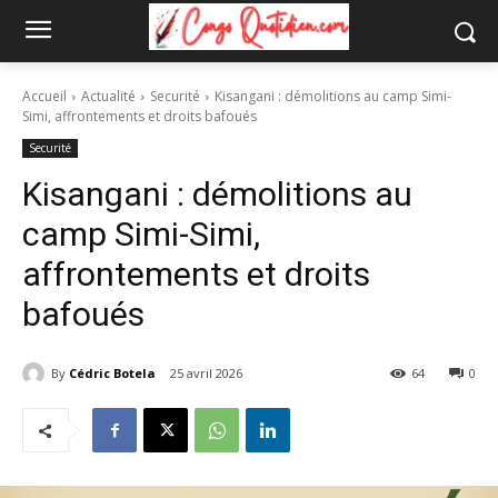
Accueil
Actualité
Securité
Kisangani : démolitions au camp Simi-
Simi, affrontements et droits bafoués
Securité
Kisangani : démolitions au
camp Simi-Simi,
affrontements et droits
bafoués
By
Cédric Botela
25 avril 2026
64
0