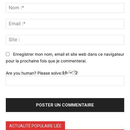
:
No
:*
Ema
:*
Sit
:
Enregistrer mon nom, email et site web dans ce navigateur
pour la prochaine fois que je commenterai.
Are you human? Please solve:
ACTUALITÉ POPULAIRE LIÉE