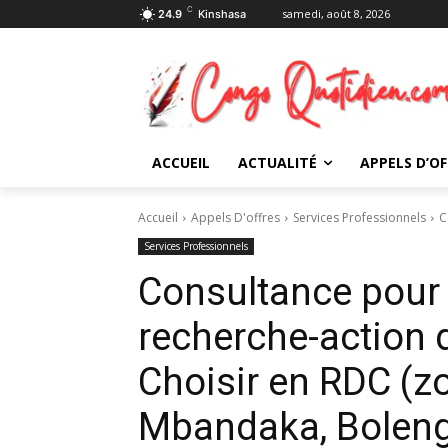
C
samedi, août 8, 2026
24.9
Kinshasa
ACCUEIL
ACTUALITÉ
APPELS D’OF
Accueil
Appels D'offres
Services Professionnels
C
Services Professionnels
Consultance pour l
recherche-action
Choisir en RDC (z
Mbandaka, Boleng