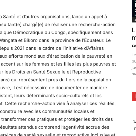
a Santé et d’autres organisations, lance un appel à
L
onsultant(e) chargé(e) de réaliser une recherche-action
L
blique Démocratique du Congo, spécifiquement dans
m
angata et Bikoro dans la province de l’Équateur. Le
Cé
uis 2021 dans le cadre de l’initiative d’Affaires
Le
aux efforts mondiaux d’éradication de la pauvreté en
pu
 accent sur les femmes et les filles les plus pauvres et
ju
r les Droits en Santé Sexuelle et Reproductive
ma
ans) qui représentent près du tiers de la population
vre, il est nécessaire de documenter de manière
stent, leurs déterminants socio-culturels et les
. Cette recherche-action vise à analyser ces réalités,
o-construire avec les communautés locales et
transformer ces pratiques et protéger les droits des
c
 résultats attendus comprend l’agentivité accrue des
services de santé sexuelle et reproductive inclusive et