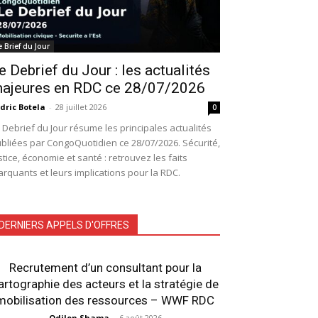
e Brief du Jour
e Debrief du Jour : les actualités
ajeures en RDC ce 28/07/2026
dric Botela
-
28 juillet 2026
0
 Debrief du Jour résume les principales actualités
bliées par CongoQuotidien ce 28/07/2026. Sécurité,
stice, économie et santé : retrouvez les faits
rquants et leurs implications pour la RDC.
DERNIERS APPELS D'OFFRES
Recrutement d’un consultant pour la
artographie des acteurs et la stratégie de
mobilisation des ressources – WWF RDC
Odilon Shama
-
6 août 2026