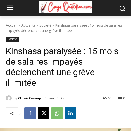
Accueil
Actualité
Société
Kinshasa paralysée : 15 mois de salaires
impayés déclenchent une grève illimitée
Société
Kinshasa paralysée : 15 mois
de salaires impayés
déclenchent une grève
illimitée
By
Chloé Kasong
23 avril 2026
52
0