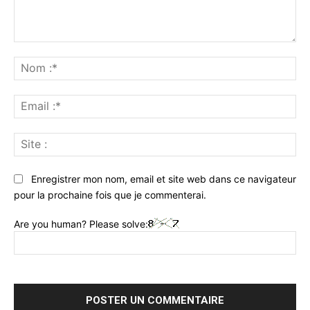
Commenter
:
No
:*
Ema
:*
Sit
:
Enregistrer mon nom, email et site web dans ce navigateur
pour la prochaine fois que je commenterai.
Are you human? Please solve: