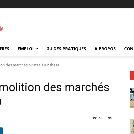
FRES
EMPLOI
GUIDES PRATIQUES
A PROPOS
CON
tion des marchés pirates à Kinshasa
émolition des marchés
a
29
0