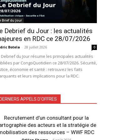
e Brief du Jour
e Debrief du Jour : les actualités
ajeures en RDC ce 28/07/2026
dric Botela
-
28 juillet 2026
0
 Debrief du Jour résume les principales actualités
bliées par CongoQuotidien ce 28/07/2026. Sécurité,
stice, économie et santé : retrouvez les faits
rquants et leurs implications pour la RDC.
DERNIERS APPELS D'OFFRES
Recrutement d’un consultant pour la
artographie des acteurs et la stratégie de
mobilisation des ressources – WWF RDC
Odilon Shama
-
6 août 2026