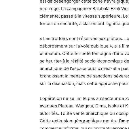
est de désengorger cette zone névralgique,
interroge. La campagne « Balabala Ezali Wen
clémente, passe à la vitesse supérieure. Le
forces de sécurité, a clairement signifié qu
« Les trottoirs sont réservés aux piétons. 
débordement sur la voie publique », a-t-il
ultimatum. Cette fermeté témoigne d’une volon
se heurter à la réalité socio-économique de
anarchique de l’espace public n’est-elle pa
brandissant la menace de sanctions sévères,
sur la dissuasion, mais cette approche pourr
L’opération ne se limite pas au secteur de Z
avenues Plateau, Wangata, Dima, Isoke et K
autorités. Toute vente anarchique ou occupa
Cette extension géographique montre l’ample
commerce informel qui grignotent l’espace 