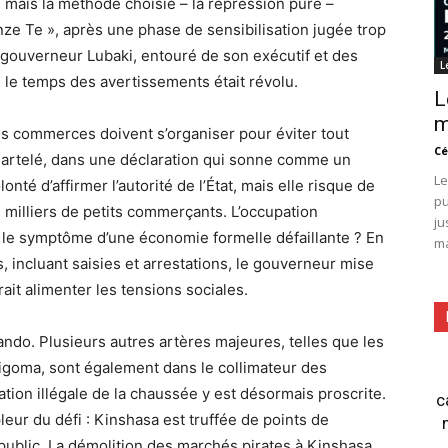
 mais la méthode choisie – la répression pure –
ze Te », après une phase de sensibilisation jugée trop
 gouverneur Lubaki, entouré de son exécutif et des
L
e le temps des avertissements était révolu.
L
m
Les commerces doivent s’organiser pour éviter tout
Cé
 martelé, dans une déclaration qui sonne comme un
Le
té d’affirmer l’autorité de l’État, mais elle risque de
pu
 milliers de petits commerçants. L’occupation
ju
s le symptôme d’une économie formelle défaillante ? En
ma
 incluant saisies et arrestations, le gouverneur mise
ait alimenter les tensions sociales.
ando. Plusieurs autres artères majeures, telles que les
igoma, sont également dans le collimateur des
tion illégale de la chaussée y est désormais proscrite.
c
ur du défi : Kinshasa est truffée de points de
public. La démolition des marchés pirates à Kinshasa