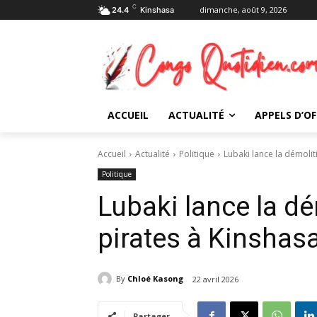
C
dimanche, août 9, 2026
24.4
Kinshasa
ACCUEIL
ACTUALITÉ
APPELS D’OF
Accueil
Actualité
Politique
Lubaki lance la démoli
Politique
Lubaki lance la d
pirates à Kinshas
By
Chloé Kasong
22 avril 2026
Partager