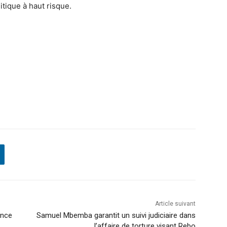
itique à haut risque.
Article suivant
ence
Samuel Mbemba garantit un suivi judiciaire dans
l’affaire de torture visant Rebo